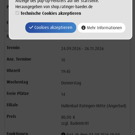
Anzeige des pop-Up-Fensters auf der Startseite.
Herausgegeben von shop.ratinger-baeder.de
Technische Cookies akzeptieren
Suchen
Cookies akzeptieren
Mehr Informationen
9752
24.09.2026 - 26.11.2026
10
19:45
Donnerstag
14
Hallenbad Ratingen-Mitte (Angerbad)
80,00 €
zzgl. Badeintritt
Erst ab dem 03.09.2026 18:00